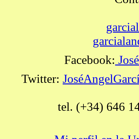
garcia
garciala
Facebook:
José
Twitter:
JoséAngelGarc
tel. (+34) 646 