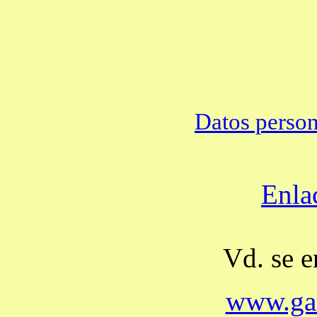
Datos person
Enla
Vd. se e
www.gar