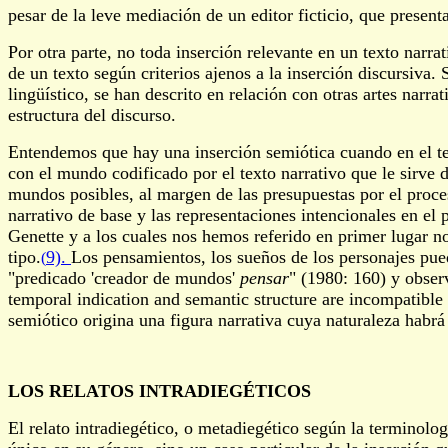
pesar de la leve mediación de un editor ficticio, que presen
Por otra parte, no toda inserción relevante en un texto narra
de un texto según criterios ajenos a la inserción discursiva
lingüístico, se han descrito en relación con otras artes narr
estructura del discurso.
Entendemos que hay una inserción semiótica cuando en el tex
con el mundo codificado por el texto narrativo que le sirve 
mundos posibles, al margen de las presupuestas por el proce
narrativo de base y las representaciones intencionales en el 
Genette y a los cuales nos hemos referido en primer lugar no
tipo.
9).
Los pensamientos, los sueños de los personajes pued
(
"predicado 'creador de mundos'
pensar
" (1980: 160) y obser
temporal indication and semantic structure are incompatible 
semiótico origina una figura narrativa cuya naturaleza habrá 
LOS RELATOS INTRADIEGÉTICOS
El relato intradiegético, o metadiegético según la terminolo