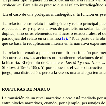
­ El primer tipo requiere un nexo causal entre el relato y el 
explicativa.
Para ello es preciso que el relato intradiegético
­ En el caso de una prolepsis intradiegética, la función es
pre
­ La relación entre relato intradiegético y relato principal p
espectaculares y representativos de paralelismo serían las di
duplica, sino otros elementos temáticos o estructurales: el de
paradójica del relato en sí mismo.
12).
"Toda parte de la obr
(
que se basa la reduplicación interna en la narrativa experim
­ La relación temática puede no cumplir una función puramen
­ En otros casos, las acciones no mantienen relaciones de nin
la historia. El ejemplo de Genette es
Las Mil y Una Noches.
Shklovski 1965: 189). Y, por supuesto, el valor obstructivo 
juego, una distracción, pero a la vez es una analogía temátic
RUPTURAS DE MARCO
La transición de un nivel narrativo a otro está mediada por u
entre niveles narrativos, cuando, por ejemplo, personajes de