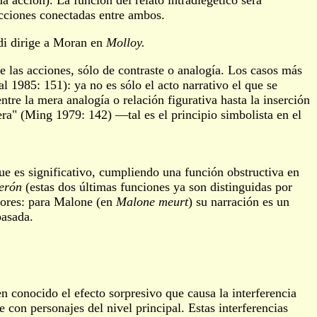
ma acción). La función del relato intradiegético será
cciones conectadas entre ambos.
di dirige a Moran en
Molloy.
e las acciones, sólo de contraste o analogía. Los casos más
al 1985: 151): ya no es sólo el acto narrativo el que se
entre la mera analogía o relación figurativa hasta la inserción
ra" (Ming 1979: 142) ­—tal es el principio simbolista en el
que es significativo, cumpliendo una función obstructiva en
erón
(estas dos últimas funciones ya son distinguidas por
alores: para Malone (en
Malone meurt
) su narración es un
pasada.
en conocido el efecto sorpresivo que causa la interferencia
con personajes del nivel principal. Estas interferencias