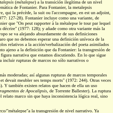
talepsis
(
métalepse
) a la transición ilegítima de un nivel
temática de Fontanier. Para Fontanier, la metalepsis
tre, qui la précède, la suit ou l'accompagne, en est un adjoint,
 1977: 127-28). Fontanier incluye como una variante, de
nier que "On peut rapporter à la métalepse le tour par lequel
ou décrire" (1977: 128); y añade como otra variante más la
 tropo se va alejando absurdamente de sus definiciones
laro que no debemos esperar una definición unívoca de la
plos relativos a la acción/verbalización del poeta asimilados
to ajeno a la definición que da Fontanier: la transgresión de
e figura narrativa que estamos discutiendo. En lo que sigue
 incluir rupturas de marcos no sólo narrativos o
s más moderadas; así algunas rupturas de marcos temporales
ire et devait meubler ses temps morts" (1972: 244). Otras veces
). Y también existen relatos que hacen de ella un uso
ragmentos de Apocalipsis,
de Torrente Ballester). La ruptura
 relato marco sin que haya inconsistencia lógica real, sino
rco/"métalepse"a la transgresión de nivel narrativo. Ya