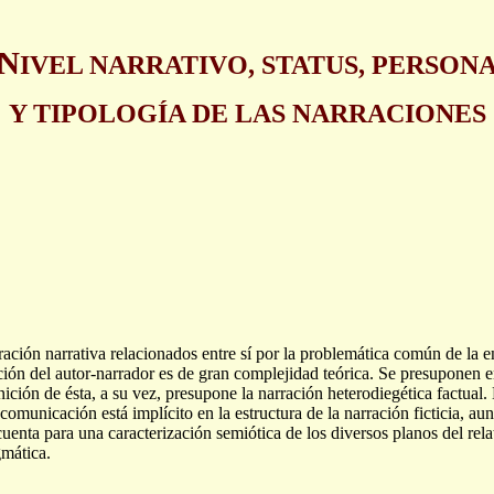
N
IVEL NARRATIVO, STATUS, PERSON
Y TIPOLOGÍA DE LAS NARRACIONES
uración narrativa relacionados entre sí por la problemática común de la 
ición del autor-narrador es de gran complejidad teórica. Se presuponen 
nición de ésta, a su vez, presupone la narración heterodiegética factual. 
omunicación está implícito en la estructura de la narración ficticia, a
uenta para una caracterización semiótica de los diversos planos del relat
gmática.