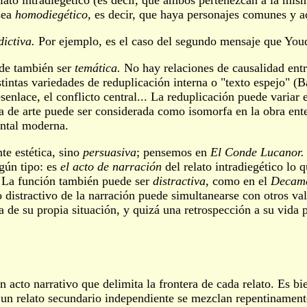
relato intradiegético (es decir, que ambos pertenezcan a la mis
 sea
homodiegético,
es decir, que haya personajes comunes y a
dictiva.
Por ejemplo, es el caso del segundo mensaje que You
uede también ser
temática.
No hay relaciones de causalidad entr
stintas variedades de reduplicación interna o "texto espejo" (B
senlace, el conflicto central... La reduplicación puede variar 
a de arte puede ser considerada como isomorfa en la obra ente
ental moderna.
te estética, sino
persuasiva
; pensemos en
El Conde Lucanor.
gún tipo: es
el acto de narración
del relato intradiegético lo 
La función también puede ser
distractiva,
como en el
Decam
o distractivo de la narración puede simultanearse con otros v
a de su propia situación, y quizá una retrospección a su vida 
n acto narrativo que delimita la frontera de cada relato. Es bi
 un relato secundario independiente se mezclan repentinamente 