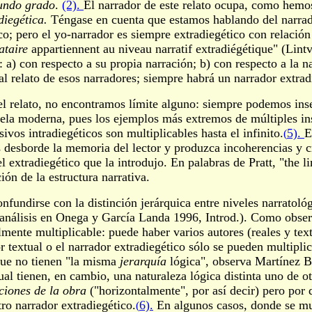
gundo grado
.
(2).
El narrador de este relato ocupa, como hemos
diegética.
Téngase en cuenta que estamos hablando del narrado
o; pero el yo-narrador es siempre extradiegético con relación a
ataire
appartiennent au niveau narratif extradiégétique" (Lint
 a) con respecto a su propia narración; b) con respecto a la n
l relato de esos narradores; siempre habrá un narrador extrad
 relato, no encontramos límite alguno: siempre podemos insert
vela moderna, pues los ejemplos más extremos de múltiples in
ivos intradiegéticos son multiplicables hasta el infinito.
5).
E
(
s desborde la memoria del lector y produzca incoherencias y c
ivel extradiegético que la introdujo. En palabras de Pratt, "the
ón de la estructura narrativa.
nfundirse con la distinción jerárquica entre niveles narratoló
e análisis en Onega y García Landa 1996, Introd.). Como obse
mente multiplicable: puede haber varios autores (reales y text
 textual o el narrador extradiegético sólo se pueden multipli
que no tienen "la misma
jerarquía
lógica", observa Martínez Bo
tual tienen, en cambio, una naturaleza lógica distinta uno de o
cciones de la obra
("horizontalmente", por así decir) pero por 
ro narrador extradiegético.
6).
En algunos casos, donde se mult
(