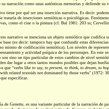
ta su narración como unas auténticas memorias y defiende su va
tivo tiene por qué ser una inserción narrativa. Es decir: podem
. Se trataría de inserciones semióticas o psicológicas. Fenóme
ativas, como el cine o la pintura (cf. Bal 1981: 203 ss; Cervel
to narrativo se menciona un objeto semiótico que codifica un
de base (es decir: tampoco hay que confundir estas diferencias
so mismo de codificación semiótica). Los niveles de representa
pensamiento y actividad psíquica de los personajes. En este se
 son sino un tipo particular de estos cambios de nivel semiót
en dar lugar a otros tantos mundos posibles que dejan huellas
va que "verbs like
to say, to present, to think, to dream, to hop
with related textoids not dominated by those verbs" (1972: 304
que especificar.
gía de Genette, es una variante particular de la narración de p