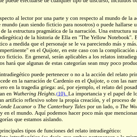
que puede efectuarse de cualquier tipo de discurso, incluidos o
respecto al lector por una parte y con respecto al mundo de la 
e mundo (aun siendo ficticio para nosotros) o puede hallarse un
de la estructura pragmática de la narración. Una estructura su
odiegética) de la historia de Ella en "The Yellow Notebook".
ico a medida que el personaje se le va pareciendo más y más. 
impertinente" en el
Quijote,
en este caso con la complicación 
co ficticio. En general, serán aplicables a los relatos intradie
gidos hará que algunas de estas categorías sean muy poco produ
intradiegético puede pertenecer o no a la acción del relato p
sucede en la narración de Cardenio en el
Quijote,
o con las narr
ro en la tragedia griega: así, por ejemplo, el relato del posad
ean en
Wuthering Heights.
10).
La importancia y el papel de lo
(
n artificio reflexivo sobre la propia creación, y el proceso d
Conde Lucanor
o
The Canterbury Tales
por un lado, o
The Wom
ay en el mundo. Aquí podemos hacer poco más que mencionar e
egorías que estamos aislando.
incipales tipos de funciones del relato intradiegético: