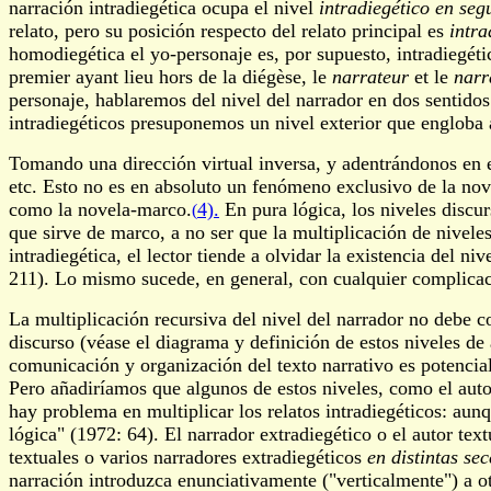
narración intradiegética ocupa el nivel
intradiegético en se
relato, pero su posición respecto del relato principal es
intra
homodiegética el yo-personaje es, por supuesto, intradiegétic
premier ayant lieu hors de la diégèse, le
narrateur
et le
narr
personaje, hablaremos del nivel del narrador en dos sentidos:
intradiegéticos presuponemos un nivel exterior que engloba a
Tomando una dirección virtual inversa, y adentrándonos en el
etc. Esto no es en absoluto un fenómeno exclusivo de la no
como la novela-marco.
4).
En pura lógica, los niveles discurs
(
que sirve de marco, a no ser que la multiplicación de nivele
intradiegética, el lector tiende a olvidar la existencia del n
211). Lo mismo sucede, en general, con cualquier complicaci
La multiplicación recursiva del nivel del narrador no debe co
discurso (véase el diagrama y definición de estos niveles d
comunicación y organización del texto narrativo es potencial
Pero añadiríamos que algunos de estos niveles, como el autor
hay problema en multiplicar los relatos intradiegéticos: aun
lógica" (1972: 64). El narrador extradiegético o el autor tex
textuales o varios narradores extradiegéticos
en distintas se
narración introduzca enunciativamente ("verticalmente") a ot