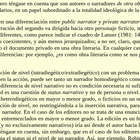
 pero téngase en cuenta que son autores o narradores
de otra ob
rios, en un papel subordinado a la totalidad ideológica de la
en una diferenciación entre
public narrator
y
private narrator
ración del segundo va dirigida hacia otro personaje ficticio, m
s diferentes, como parece indicar el cuadro de Lanser (1981: 1
s coexistentes, y aún menos jerarquizados; a no ser, claro, qu
o el documento privado en una obra literaria. En cualquier cas
diferencias: por ejemplo, ¿es como obra literaria como se nos 
nción de nivel (intradiegético/extradiegético) con un problema
 en la acción, puede ser tanto un narrador homodiegético com
 diferencia de nivel narrativo no es condición necesaria ni suf
dad es una cuestión de
status narrativo
y no de persona o nivel.
os heterodiegéticos en mayor o menor grado, o ficticios en un
n de nivel, no restringiéndola a la inserción narrativa, para 
 narrador. En el caso de los editores no se trata de una enuncia
n entremezclados en mayor o menor grado. La edición es un f
 no exclusivamente narrativos) iría así desde el autor hacia l
 Téngase en cuenta, sin embargo, que en el caso de los editores 
a el status ni el nivel de un narrador. Así, por ejemplo, Rob