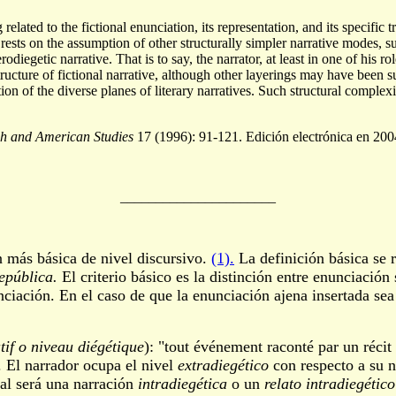
related to the fictional enunciation, its representation, and its specific
It rests on the assumption of other structurally simpler narrative modes, 
heterodiegetic narrative. That is to say, the narrator, at least in one of h
tructure of fictional narrative, although other layerings may have been 
on of the diverse planes of literary narratives. Such structural complexity
sh and American Studies
17 (1996): 91-121. Edición electrónica en 200
______________________
n más básica de nivel discursivo.
(1).
La definición básica se 
epública.
El criterio básico es la distinción entre enunciació
nciación. En el caso de que la enunciación ajena insertada se
tif o niveau diégétique
): "tout événement raconté par un récit
). El narrador ocupa el nivel
extradiegético
con respecto a su n
pal será una narración
intradiegética
o un
relato intradiegético