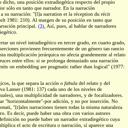
 dicho, una posición extradiegética respecto del propio
r sólo en tanto que narrador. En la narración
 su narración: "[l]a narration et la réception du récit
velt 1981: 210). Al margen de su posición en tanto que
arración principal.
(3).
Así, pues, al hablar de narradores
iegético.
ar un nivel intradiegético en tercer grado, en cuarto grado,
serciones provienen frecuentemente de un género tan rancio
sta multiplicación jerárquica no afecta grandemente al relato
ruces entre ellos: si se prolonga demasiado una narración
 limits on embedding are pragmatic rather than logical" (1977:
gicos, la que separa la acción o
fabula
del relato y del
rva Lanser (1981: 137) cada uno de los niveles de
uales), una multiplicidad de narradores, y de focalizadores.
car "horizontalmente"-por adición, y no por inserción. No
nati, "[t]ales narraciones tienen todas la misma naturaleza
tro. Es decir, puede haber una obra con varios autores
definición no puede haber un narrador extradiegético cuya
iplica el acto de escritura o narración, sí aparece una