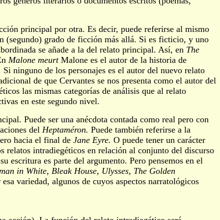
tros géneros literarios o documentos escritos (poemas,
acción principal por otra. Es decir, puede referirse al mismo
 (segundo) grado de ficción más allá. Si es ficticio, y uno
bordinada se añade a la del relato principal. Así, en
The
 En
Malone meurt
Malone es el autor de la historia de
Si ninguno de los personajes es el autor del nuevo relato
adicional de que Cervantes se nos presenta como el autor del
géticos las mismas categorías de análisis que al relato
ctivas en este segundo nivel.
rincipal. Puede ser una anécdota contada como real pero con
aciones del
Heptaméron.
Puede también referirse a la
ero hacia el final de
Jane Eyre.
O puede tener un carácter
s relatos intradiegéticos en relación al conjunto del discurso
e su escritura es parte del argumento. Pero pensemos en el
an in White, Bleak House, Ulysses, The Golden
sa variedad, algunos de cuyos aspectos narratológicos