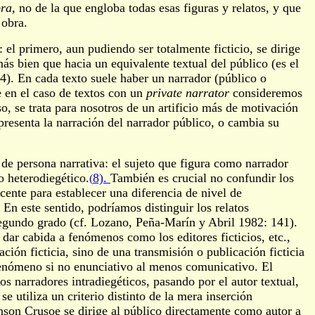
ra,
no de la que engloba todas esas figuras y relatos, y que
 obra.
: el primero, aun pudiendo ser totalmente ficticio, se dirige
ás bien que hacia un equivalente textual del público (es el
44). En cada texto suele haber un narrador (público o
e en el caso de textos con un
private narrator
consideremos
o, se trata para nosotros de un artificio más de motivación
presenta la narración del narrador público, o cambia su
 de persona narrativa: el sujeto que figura como narrador
o heterodiegético.
8).
También es crucial no confundir los
(
icente para establecer una diferencia de nivel de
 En este sentido, podríamos distinguir los relatos
 segundo grado (cf. Lozano, Peña-Marín y Abril 1982: 141).
dar cabida a fenómenos como los editores ficticios, etc.,
ción ficticia, sino de una transmisión o publicación ficticia
enómeno si no enunciativo al menos comunicativo. El
os narradores intradiegéticos, pasando por el autor textual,
se utiliza un criterio distinto de la mera inserción
inson Crusoe se dirige al público directamente como autor a