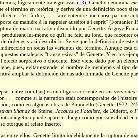
xtremos, lógicamente transgresivas.
13).
Genette denomina
me
(
ene el término en retórica, y deriva de una definición poco sis
 directe, c'est-à-dire, . . . faire entendre une chose par une au
porte de manière à la rappeler aussitôt à l'esprit" (Fontanier
ruptura de marco narrativo discutido por Genette. Arguye Fonta
 produisant lui-même ce qu'il ne fait, au fond, que raconter 
rle órdenes y así describirlo. Se ve que la definición de este
indirección en todas las variantes del término. Aunque está c
 supuestas metalepsis "transgresivas" de Genette. Y en los ejem
el efecto sorpresivo o chocante. Este viene dado por un elemen
viene, pues, evitar extender el nombre de metalepsis al tipo d
tirá ampliar la definición demasiado limitada de Genette para
pse" entre comillas) es una figura corriente en sus versione
tion . . . comme si la narration était contemporaine de l'histo
cción, como en algunas obras de Pirandello (Genette 1972: 245
istram Shandy
de Sterne,
Jacques le Fataliste,
de Diderot, o
F
intradiegético puede aparecer luego como por causalidad en el
se otorgue al relato inserto.
ras entre ellos. Genette limita indebidamente la ruptura de ma