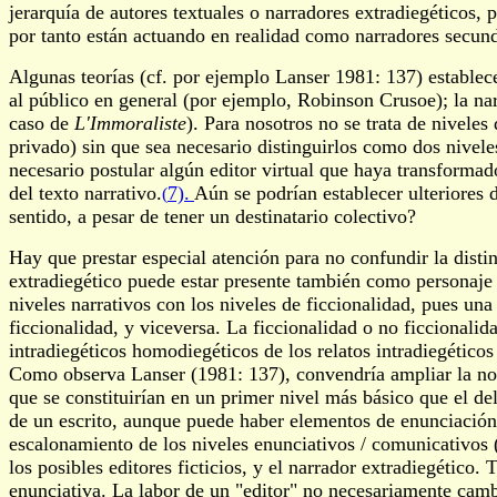
jerarquía de autores textuales o narradores extradiegéticos,
por tanto están actuando en realidad como narradores secunda
Algunas teorías (cf. por ejemplo Lanser 1981: 137) establec
al público en general (por ejemplo, Robinson Crusoe); la nar
caso de
L'Immoraliste
). Para nosotros no se trata de nivele
privado) sin que sea necesario distinguirlos como dos nivele
necesario postular algún editor virtual que haya transformad
del texto narrativo.
7).
Aún se podrían establecer ulteriores 
(
sentido, a pesar de tener un destinatario colectivo?
Hay que prestar especial atención para no confundir la disti
extradiegético puede estar presente también como personaje
niveles narrativos con los niveles de ficcionalidad, pues una
ficcionalidad, y viceversa. La ficcionalidad o no ficcionali
intradiegéticos homodiegéticos de los relatos intradiegétic
Como observa Lanser (1981: 137), convendría ampliar la noció
que se constituirían en un primer nivel más básico que el del
de un escrito, aunque puede haber elementos de enunciació
escalonamiento de los niveles enunciativos / comunicativos (y
los posibles editores ficticios, y el narrador extradiegético.
enunciativa. La labor de un "editor" no necesariamente cambi