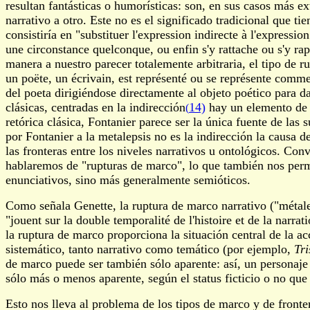
resultan fantásticas o humorísticas: son, en sus casos más e
narrativo a otro. Este no es el significado tradicional que ti
consistiría en "substituer l'expression indirecte à l'expression
une circonstance quelconque, ou enfin s'y rattache ou s'y rap
manera a nuestro parecer totalemente arbitraria, el tipo de 
un poëte, un écrivain, est représenté ou se représente comme
del poeta dirigiéndose directamente al objeto poético para da
clásicas, centradas en la indirección
14)
­hay un elemento de 
(
retórica clásica, Fontanier parece ser la única fuente de las
por Fontanier a la metalepsis no es la indirección la causa d
las fronteras entre los niveles narrativos u ontológicos. Con
hablaremos de "rupturas de marco", lo que también nos permi
enunciativos, sino más generalmente semióticos.
Como señala Genette, la ruptura de marco narrativo ("métale
"jouent sur la double temporalité de l'histoire et de la narra
la ruptura de marco proporciona la situación central de la a
sistemático, tanto narrativo como temático (por ejemplo,
Tr
de marco puede ser también sólo aparente: así, un personaje 
sólo más o menos aparente, según el status ficticio o no que 
Esto nos lleva al problema de los tipos de marco y de fronte