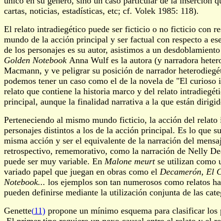
único en su género, sino un caso particular de la inserción 
cartas, noticias, estadísticas, etc; cf. Volek 1985: 118).
El relato intradiegético puede ser ficticio o no ficticio con 
mundo de la acción principal y ser factual con respecto a es
de los personajes es su autor, asistimos a un desdoblamiento 
Golden Notebook
Anna Wulf es la autora (y narradora heter
Macmann, y ve peligrar su posición de narrador heterodiegét
podemos tener un caso como el de la novela de "El curioso 
relato que contiene la historia marco y del relato intradiegéti
principal, aunque la finalidad narrativa a la que están diri
Perteneciendo al mismo mundo ficticio, la acción del relato 
personajes distintos a los de la acción principal. Es lo que 
misma acción y ser el equivalente de la narración del mensaje
retrospectivo, rememorativo, como la narración de Nelly D
puede ser muy variable. En
Malone meurt
se utilizan como u
variado papel que juegan en obras como el
Decamerón, El 
Notebook...
los ejemplos son tan numerosos como relatos h
pueden definirse mediante la utilización conjunta de las cat
Genette
11)
propone un mínimo esquema para clasificar los pr
(