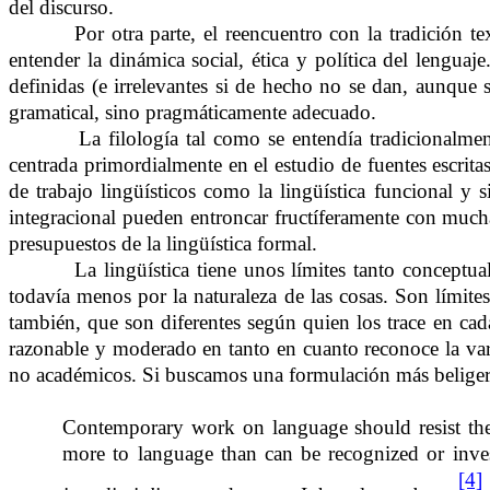
del discurso.
Por otra parte, el reencuentro con la tradición te
entender la dinámica social, ética y política del lengua
definidas (e irrelevantes si de hecho no se dan, aunque
gramatical, sino pragmáticamente adecuado.
La filología tal como se entendía tradicionalme
centrada primordialmente en el estudio de fuentes escrit
de trabajo lingüísticos como la lingüística funcional y sis
integracional pueden entroncar fructíferamente con muchas
presupuestos de la lingüística formal.
La lingüística tiene unos límites tanto conceptu
todavía menos por la naturaleza de las cosas. Son límit
también, que son diferentes según quien los trace en cad
razonable y moderado en tanto en cuanto reconoce la var
no académicos. Si buscamos una formulación más beligeran
Contemporary work on language should resist the 
more to language than can be recognized or invest
[4]