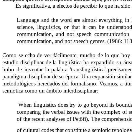
Es significativa, a efectos de percibir lo que ha sido
Language and the word are almost everything in hu
science, linguistics, or that it can be understo
communication, and not speech communication its
communication, and not speech genres.
(1986: 118
Como se echa de ver fácilmente, mucho de lo que hoy se e
estudio disciplinar de la lingüística ha expandido su área
hubo de inventar la palabra 'translingüística' precis
paradigma disciplinar de su época. Una expansión similar 
metodológicos heredados del formalismo. Veamos, a títul
semiótica como un ámbito interdisciplinar:
When linguistics does try to go beyond its boundari
comparing the verbal issues with the complex of se
of the recent analyses of Petöfi). The comprehens
of cultural codes that constitute a semiotic typology