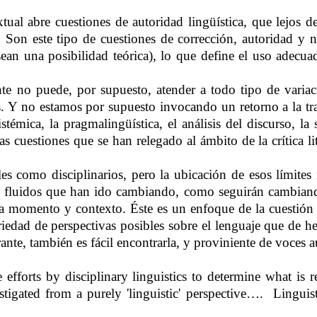
xtual abre cuestiones de autoridad lingüística, que lejos d
je. Son este tipo de cuestiones de corrección, autoridad y
 sean una posibilidad teórica), lo que define el uso adec
nte no puede, por supuesto, atender a todo tipo de variac
as. Y no estamos por supuesto invocando un retorno a la tra
témica, la pragmalingüística, el análisis del discurso, la soc
 cuestiones que se han relegado al ámbito de la crítica lit
ales como disciplinarios, pero la ubicación de esos límite
es fluidos que han ido cambiando, como seguirán cambiando
a momento y contexto. Éste es un enfoque de la cuestión sob
iedad de perspectivas posibles sobre el lenguaje que de 
te, también es fácil encontrarla, y proviniente de voces a
efforts by disciplinary linguistics to determine what is
igated from a purely 'linguistic' perspective….
Linguis