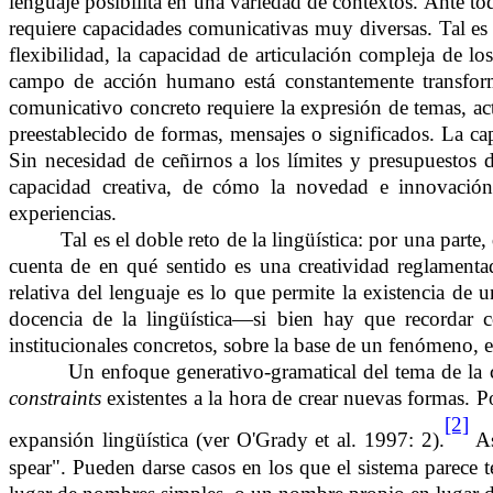
lenguaje posibilita en una variedad de contextos. Ante to
requiere capacidades comunicativas muy diversas. Tal es 
flexibilidad, la capacidad de articulación compleja de los
campo de acción humano está constantemente transformá
comunicativo concreto requiere la expresión de temas, act
preestablecido de formas, mensajes o significados. La c
Sin necesidad de ceñirnos a los límites y presupuestos 
capacidad creativa, de cómo la novedad e innovación l
experiencias.
Tal es el doble reto de la lingüística: por una parte
cuenta de en qué sentido es una creatividad reglamenta
relativa del lenguaje es lo que permite la existencia de u
docencia de la lingüística—si bien hay que recordar co
institucionales concretos, sobre la base de un fenómeno, e
Un enfoque generativo-gramatical del tema de la cr
constraints
existentes a la hora de crear nuevas formas. 
[2]
expansión lingüística (ver O'Grady et al. 1997: 2).
As
spear". Pueden darse casos en los que el sistema parece t