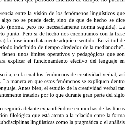
rencia entre la visión de los fenómenos lingüísticos que
e algo no se puede decir, sino de que de hecho se dice
glado (norma, pero no necesariamente norma seguida). La
erto punto. Pero si de hecho nos encontramos con la frase
a) la frase inmediatamente adquiere sentido. En virtud de
n período indefinido de tiempo alrededor de la medianoche".
e tienen unos límites operativos y pedagógicos que son
ara explicar el funcionamiento efectivo del lenguaje en
scrita, en la cual los fenómenos de creatividad verbal, así
ial. La manera en que estos fenómenos se expliquen dentro
nguaje. Antes bien, el estudio de la creatividad verbal tan
entemente tratados por lo que durante gran parte del siglo
llo seguirá adelante expandiéndose en muchas de las líneas
ón filológica que está atenta a la relación entre la forma
bdisciplinas lingüísticas como la pragmática o el análisis