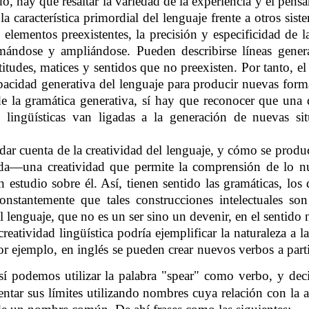
do, hay que resaltar la variedad de la experiencia y el pe
la característica primordial del lenguaje frente a otros s
 elementos preexistentes, la precisión y especificidad de la
ndose y ampliándose. Pueden describirse líneas general
itudes, matices y sentidos que no preexisten. Por tanto, el
apacidad generativa del lenguaje para producir nuevas form
de la gramática generativa, sí hay que reconocer que una
ingüísticas van ligadas a la generación de nuevas sit
, dar cuenta de la creatividad del lenguaje, y cómo se produ
da—una creatividad que permite la comprensión de lo nu
n estudio sobre él. Así, tienen sentido las gramáticas, los
nstantemente que tales construcciones intelectuales so
l lenguaje, que no es un ser sino un devenir, en el sentido 
eatividad lingüística podría ejemplificar la naturaleza a l
Por ejemplo, en inglés se pueden crear nuevos verbos a pa
í podemos utilizar la palabra "spear" como verbo, y decir
entar sus límites utilizando nombres cuya relación con la a