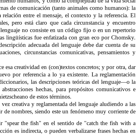
nsamiento humanos, y cómo la complejidad de la vida social
istemas de comunicación (tanto animales como humanos): la
 relación entre el mensaje, el contexto y la referencia. El
es, pero está claro que cada circunstancia y encuentro
 lenguaje no consiste en un código fijo o en un repertorio
as lingüísticas fue enfatizada con gran eco por Chomsky.
 descripción adecuada del lenguaje debe dar cuenta de su
uaciones, circunstancias comunicativas, pensamientos y
ce esa creatividad en (con)textos concretos; y por otra, dar
evo por referencia a lo ya existente. La reglamentación
 diccionarios, las descripciones teóricas del lenguaje—o la
n abstracciones hechas, para propósitos comunicativos e
nietzscheano de estos términos.
a vez creativa y reglamentada del lenguaje aludiendo a las
rtir de nombres, siendo este un fenómeno muy corriente de
 "spear the fish" en el sentido de "catch the fish with a
cción es indirecta, o pueden verbalizarse frases hechas en