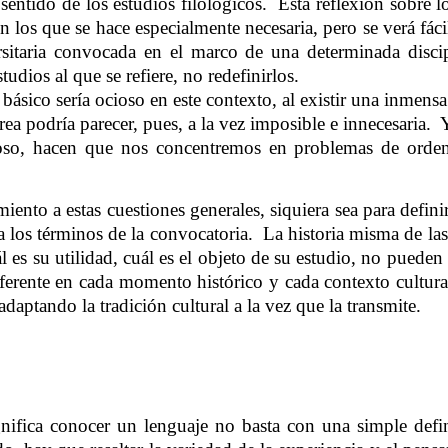
 sentido de los estudios filológicos.
Esta reflexión sobre l
os que se hace especialmente necesaria, pero se verá fácil
sitaria convocada en el marco de una determinada disci
udios al que se refiere, no redefinirlos.
an básico sería ocioso en este contexto, al existir una inmen
rea podría parecer, pues, a la vez imposible e innecesaria.
oso, hacen que nos concentremos en problemas de orden
ento a estas cuestiones generales, siquiera sea para definir
a los términos de la convocatoria.
La historia misma de las
uál es su utilidad, cuál es el objeto de su estudio, no puede
rente en cada momento histórico y cada contexto cultural 
adaptando la tradición cultural a la vez que la transmite.
nifica conocer un lenguaje no basta con una simple definic