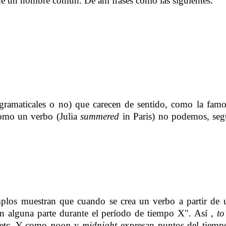
r de un nombre común.
De ahí frases como las siguientes:
 (gramaticales o no) que carecen de sentido, como la fam
mo un verbo (Julia
summered
in Paris) no podemos, segú
emplos muestran que cuando se crea un verbo a partir de 
en alguna parte durante el período de tiempo X". Así ,
to
, etc. Y como
noon
y
midnight
expresan puntos del tiemp