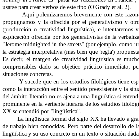
usarse para crear verbos de este tipo (O'Grady et al. 2).
Aquí polemizaremos brevemente con este razonami
propugnamos y la ofrecida por el generativismo y otro
(producción o creatividad lingüística), e intentaremos
explicación ofrecida por los generativistas de la verbal
"Jerome midnighted in the streets" (por ejemplo, como un
la estrategia interpretativa (más bien que 'regla') propue
Es decir, el margen de creatividad lingüística es muc
comprensibles dado su objetico práctico inmediato, per
situaciones concretas.
Y sucede que en los estudios filológicos tiene esp
como la interacción entre el sentido preexistente y la s
del ámbito literario no es ajena a una lingüística si ente
prominente en la vertiente literaria de los estudios filo
XX se entendió por "lingüística".
La lingüística formal del siglo XX ha llevado a gr
de trabajo bien conocidas. Pero parte del desarrollo de l
lingüística y su uso concreto en un texto o situación dad