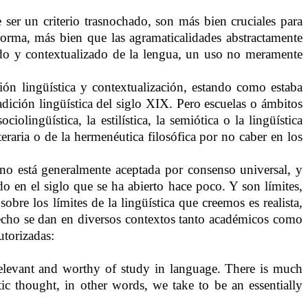
e ser un criterio trasnochado, son más bien cruciales para
 norma, más bien que las agramaticalidades abstractamente
uado y contextualizado de la lengua, un uso no meramente
ión lingüística y contextualización, estando como estaba
dición lingüística del siglo XIX. Pero escuelas o ámbitos
iolingüística, la estilística, la semiótica o la lingüística
eraria o de la hermenéutica filosófica por no caber en los
s no está generalmente aceptada por consenso universal, y
 en el siglo que se ha abierto hace poco. Y son límites,
re los límites de la lingüística que creemos es realista,
hecho se dan en diversos contextos tanto académicos como
utorizadas:
 relevant and worthy of study in language. There is much
tic thought, in other words, we take to be an essentially