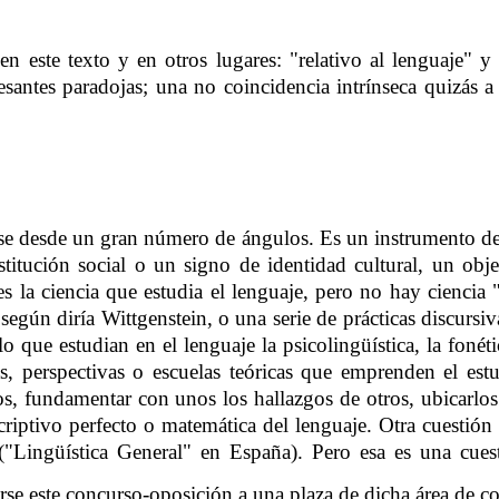
 en este texto y en otros lugares: "relativo al lenguaje" y 
resantes paradojas; una no coincidencia intrínseca quizás a 
e desde un gran número de ángulos. Es un instrumento de
institución social o un signo de identidad cultural, un ob
es la ciencia que estudia el lenguaje, pero no hay cienci
según diría Wittgenstein, o una serie de prácticas discursiva
que estudian en el lenguaje la psicolingüística, la fonétic
inas, perspectivas o escuelas teóricas que emprenden el es
ios, fundamentar con unos los hallazgos de otros, ubicarlos
ptivo perfecto o matemática del lenguaje. Otra cuestión bie
Lingüística General" en España). Pero esa es una cuesti
rirse este concurso-oposición a una plaza de dicha área de 