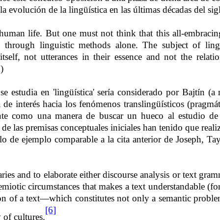
 la evolución de la lingüística en las últimas décadas del si
man life. But one must not think that this all-embracing
od through linguistic methods alone. The subject of lin
elf, not utterances in their essence and not the relat
)
studia en 'lingüística' sería considerado por Bajtín (a me
 de interés hacia los fenómenos translingüísticos (pragmátic
amente como una manera de buscar un hueco al estudio de
de las premisas conceptuales iniciales han tenido que reali
o de ejemplo comparable a la cita anterior de Joseph, Ta
es and to elaborate either discourse analysis or text gramma
miotic circumstances that makes a text understandable (for
ion of a text—which constitutes not only a semantic probl
[6]
 of cultures.