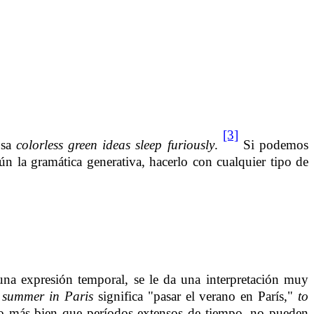
[3]
osa
colorless green ideas sleep furiously
.
Si podemos
n la gramática generativa, hacerlo con cualquier tipo de
una expresión temporal, se le da una interpretación muy
 summer in Paris
significa "pasar el verano en París,"
to
o más bien que períodos extensos de tiempo, no pueden