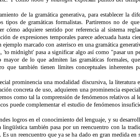
ento de la gramática generativa, para establecer la dife
s tipos de gramáticas formalistas. Partiremos no de qu
 ver cómo adquiere sentido por referencia al sistema re
ización de expresiones temporales parece adecuada hasta ci
 ejemplo marcado con asterisco en una gramática generativ
sta, 'to midnight' pasa a significar algo así como "pasar u
ho mayor de lo que admiten las gramáticas formales, qu
o que también tienen límites conceptuales inherentes p
ecial prominencia una modalidad discursiva, la literatura e
ituación concreta de uso, adquieren una prominencia espec
ndemos como tal la comprensión de fenómenos relativos al le
lógicos puede complementar el estudio de fenómenos insufici
andes logros en el conocimiento del lenguaje, y su desarro
a lingüística también pasa por un reencuentro con la tradici
a. Es un reencuentro que ya se ha dado en gran medida en su