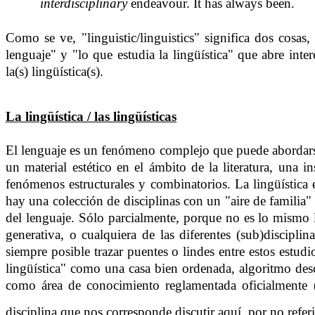
interdisciplinary
endeavour.
It has always been.
Como se ve, "linguistic/linguistics" significa dos cosas,
lenguaje" y "lo que estudia la lingüística" que abre inte
la(s) lingüística(s).
La lingüística / las lingüísticas
El lenguaje es un fenómeno complejo que puede abordars
un material estético en el ámbito de la literatura, una 
fenómenos estructurales y combinatorios. La lingüística 
hay una colección de disciplinas con un "aire de familia" 
del lenguaje. Sólo parcialmente, porque no es lo mismo lo 
generativa, o cualquiera de las diferentes (sub)discipl
siempre posible trazar puentes o lindes entre estos estud
lingüística" como una casa bien ordenada, algoritmo descri
como área de conocimiento reglamentada oficialmente ("
disciplina que nos corresponde discutir aquí, por no refe