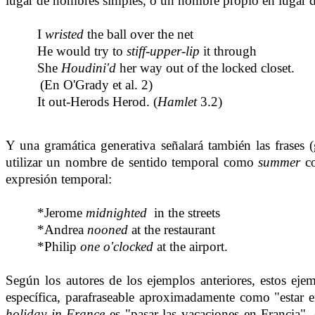
lugar de nombres simples, o un nombre propio en luga
I
wristed
the ball over the net
He would try to
stiff-upper-lip
it through
She
Houdini'd
her way out of the locked closet.
(En O'Grady et al. 2)
It out-Herods Herod.
(
Hamlet
3.2)
Y una gramática generativa señalará también las frases
utilizar un nombre de sentido temporal como
summer
co
expresión temporal:
*Jerome
midnighted
in the streets
*Andrea
nooned
at the restaurant
*Philip
one o'clocked
at the airport.
Según los autores de los ejemplos anteriores, estos ej
específica, parafraseable aproximadamente como "estar 
holiday in France
es "pasar las vacaciones en Francia"