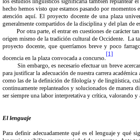
los estudios lingüísticos significaría también replantear el
hecho hemos visto que estamos pasando por momentos en l
atención aquí. El proyecto docente de una plaza univer
generalmente compartidos de la disciplina y del plan de est
Por otra parte, el entrar en cuestiones de carácter t
origen mismo de la tradición cultural de Occidente.
La ta
proyecto docente, que querríamos breve y poco farrag
[1]
docencia en la plaza convocada a concurso.
Sin embargo, es necesario efectuar un breve acercami
para justificar la adecuación de nuestra carrera académica 
como las de la definición de filología y de lingüística, c
continuamente replanteados y solucionados de manera dife
ser siempre una labor interpretativa y crítica, valorando y 
El lenguaje
Para definir adecuadamente qué es el lenguaje y qué sig