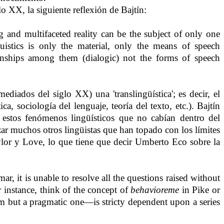
glo XX, la siguiente reflexión de Bajtín:
 and multifaceted reality can be the subject of only one
guistics is only the material, only the means of speech
ionships among them (dialogic) not the forms of speech
diados del siglo XX) una 'translingüística'; es decir, el
a, sociología del lenguaje, teoría del texto, etc.). Bajtín
 estos fenómenos lingüísticos que no cabían dentro del
zar muchos otros lingüistas que han topado con los límites
ylor y Love, lo que tiene que decir Umberto Eco sobre la
r, it is unable to resolve all the questions raised without
 instance, think of the concept of
behavioreme
in Pike or
em but a pragmatic one—is stricty dependent upon a series